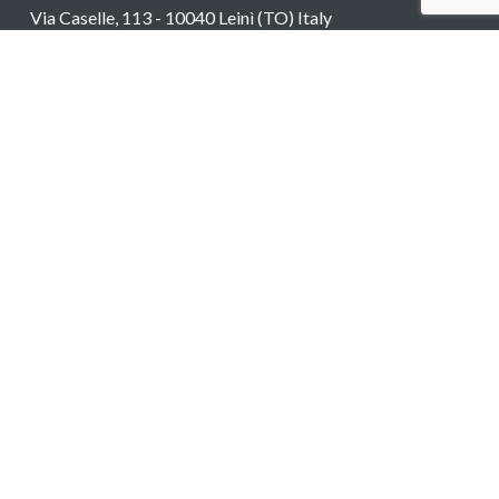
Via Caselle, 113 - 10040 Leinì (TO) Italy
Spedizione/ricevimento merci
Via Pininfarina, 5/11 - 10040 Leinì (TO) Italy
Tel:
(+39) 011 99 73 113
Fax: (+39) 011 99 88 546
Mail:
altair@altair-srl.com
Produtos
Cartuchos filtrantes
Mangas filtrantes