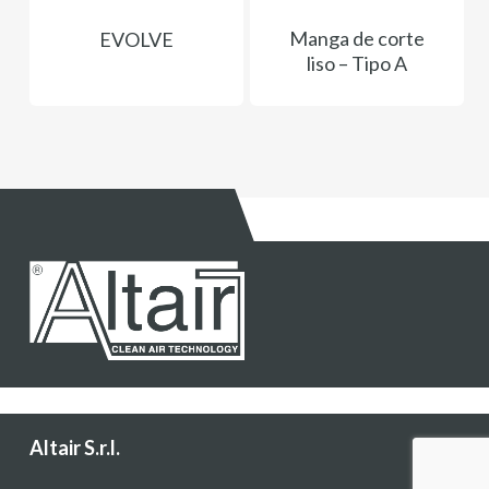
Manga de corte
EVOLVE
liso – Tipo A
Altair S.r.l.