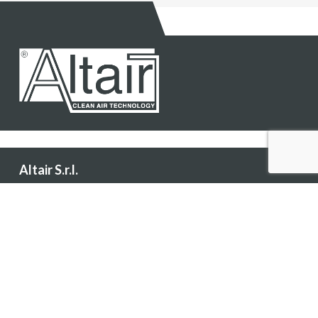
Altair S.r.l.
Via Caselle, 113 - 10040 Leinì (TO) Italy
Spedizione/ricevimento merci
Via Pininfarina, 5/11 - 10040 Leinì (TO) Italy
Tel:
(+39) 011 99 73 113
Fax: (+39) 011 99 88 546