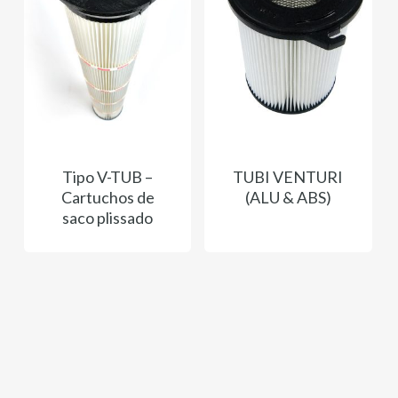
Tipo V-TUB –
TUBI VENTURI
Cartuchos de
(ALU & ABS)
saco plissado