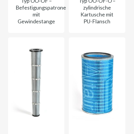
Typ OO-OF –
Typ OO-OF-O –
Befestigungspatrone
zylindrische
mit
Kartusche mit
Gewindestange
PU-Flansch