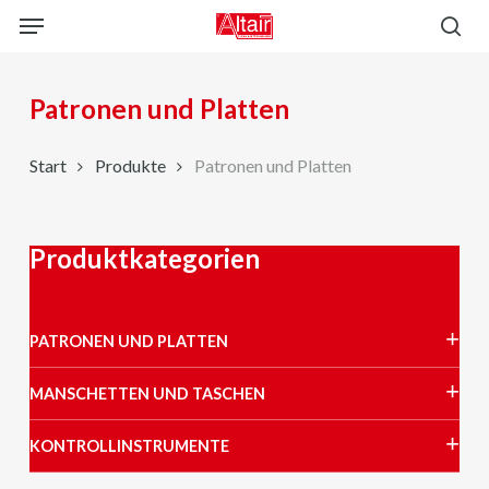
Skip
Menu
to
sea
main
content
Patronen und Platten
Start
Produkte
Patronen und Platten
Produktkategorien
PATRONEN UND PLATTEN
MANSCHETTEN UND TASCHEN
KONTROLLINSTRUMENTE