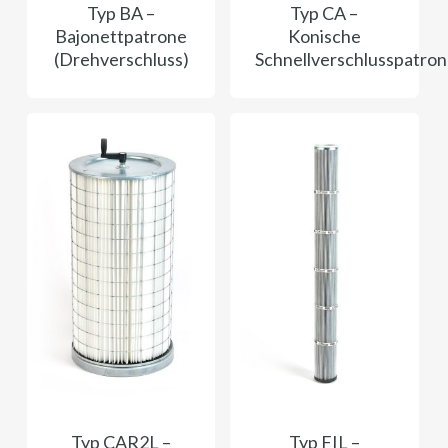
Typ BA –
Typ CA –
Bajonettpatrone
Konische
(Drehverschluss)
Schnellverschlusspatro
Typ CAR2L –
Typ FIL ​​–