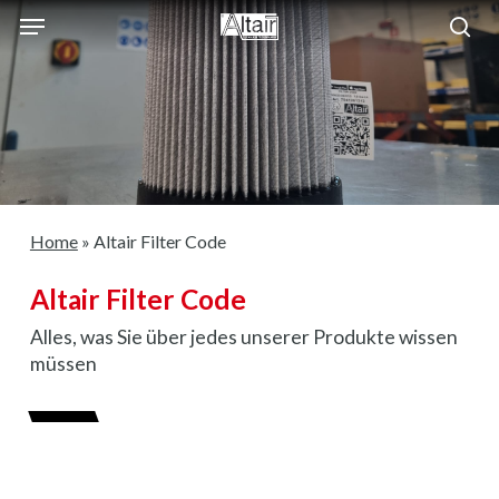
Skip
Menu
to
sea
main
content
Home
»
Altair Filter Code
Altair Filter Code
Alles, was Sie über jedes unserer Produkte wissen
müssen