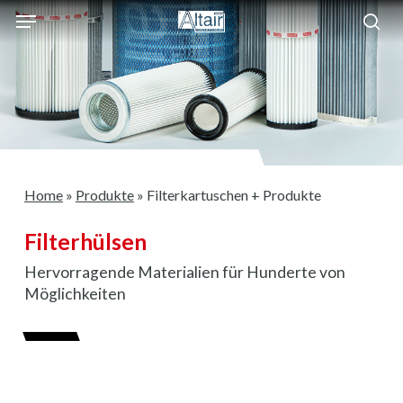
Skip
Menu
to
sea
main
content
Home
»
Produkte
»
Filterkartuschen + Produkte
Filterhülsen
Hervorragende Materialien für Hunderte von
Möglichkeiten