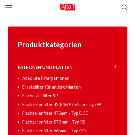
Skip
Menu
to
sea
main
content
Produktkategorien
PATRONEN UND PLATTEN
Absolute Filterpatronen
Ersatzfilter für andere Marken
Flache Zellfilter SP
Flachzellenfilter 420/460/754mm - Typ W
Flachzellenfilter 475mm - Typ DCE
Flachzellenfilter 570 mm - Typ RS
Flachzellenfilter 665mm - Typ CO