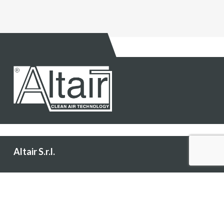
Altair S.r.l.
Via Caselle, 113 - 10040 Leinì (TO) Italy
Spedizione/ricevimento merci
Via Pininfarina, 5/11 - 10040 Leinì (TO) Italy