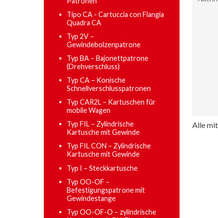
Patronen
Tipo CA - Cartuccia con Flangia
Quadra CA
Typ 2V –
Gewindebolzenpatrone
Typ BA – Bajonettpatrone
(Drehverschluss)
Typ CA – Konische
Schnellverschlusspatronen
Typ CAR2L – Kartuschen für
mobile Wagen
Typ FIL ​​– Zylindrische
Alle mi
Kartusche mit Gewinde
Typ FIL CON ​​– Zylindrische
Kartusche mit Gewinde
Typ I – Steckkartusche
Typ OO-OF –
Befestigungspatrone mit
Gewindestange
Typ OO-OF-O – zylindrische