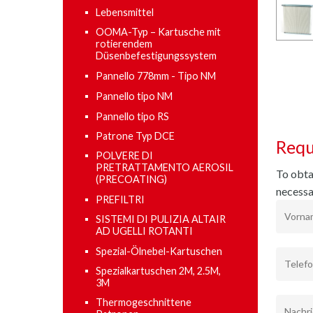
Lebensmittel
OOMA-Typ – Kartusche mit
rotierendem
Düsenbefestigungssystem
Pannello 778mm - Tipo NM
Pannello tipo NM
Pannello tipo RS
Patrone Typ DCE
Requ
POLVERE DI
PRETRATTAMENTO AEROSIL
To obtai
(PRECOATING)
necessa
PREFILTRI
SISTEMI DI PULIZIA ALTAIR
AD UGELLI ROTANTI
Spezial-Ölnebel-Kartuschen
Spezialkartuschen 2M, 2.5M,
3M
Thermogeschnittene