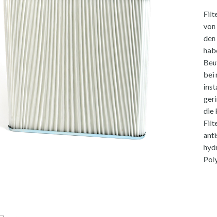
Filt
von 
den
hab
Beut
bei 
inst
geri
die
Filt
anti
hyd
Poly