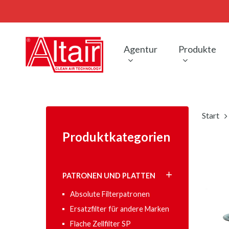
Skip
to
main
content
Agentur
Produkte
Start
Produktkategorien
PATRONEN UND PLATTEN
Absolute Filterpatronen
Ersatzfilter für andere Marken
Flache Zellfilter SP