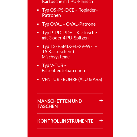
Kartusche mit PU-Flansch
Typ OS-PS-DCE – Toplader-
Patronen
Typ OVAL – OVAL-Patrone
Typ P-PD-PDF – Kartusche
mit 3 oder 4 PU-Spitzen
Typ TS-PSMIX-EL-2V-W-I –
TS Kartuschen +
Mischsysteme
Typ V-TUB –
Faltenbeutelpatronen
VENTURI-ROHRE (ALU & ABS)
MANSCHETTEN UND
TASCHEN
KONTROLLINSTRUMENTE