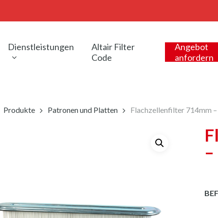
Dienstleistungen
Altair Filter
Angebot
Code
anfordern
Produkte
Patronen und Platten
Flachzellenfilter 714mm
F
–
BE