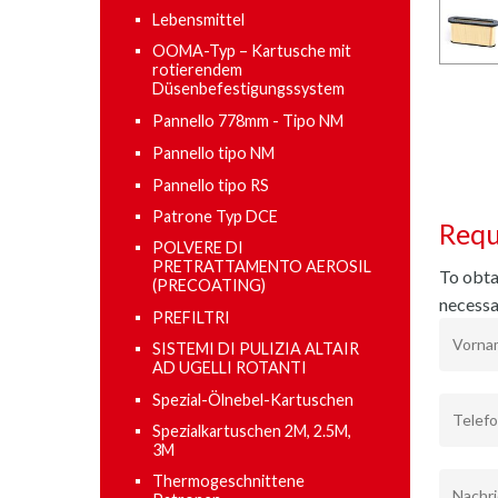
Lebensmittel
OOMA-Typ – Kartusche mit
rotierendem
Düsenbefestigungssystem
Pannello 778mm - Tipo NM
Pannello tipo NM
Pannello tipo RS
Patrone Typ DCE
Requ
POLVERE DI
PRETRATTAMENTO AEROSIL
To obtai
(PRECOATING)
necessa
PREFILTRI
SISTEMI DI PULIZIA ALTAIR
AD UGELLI ROTANTI
Spezial-Ölnebel-Kartuschen
Spezialkartuschen 2M, 2.5M,
3M
Thermogeschnittene