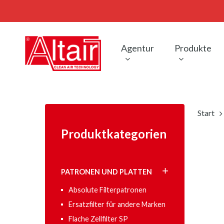
Skip
to
main
content
Agentur
Produkte
Start
Produktkategorien
PATRONEN UND PLATTEN
Absolute Filterpatronen
Ersatzfilter für andere Marken
Flache Zellfilter SP