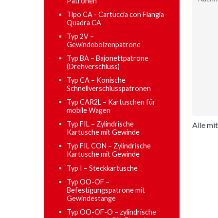
Patronen
Tipo CA - Cartuccia con Flangia
Quadra CA
Typ 2V –
Gewindebolzenpatrone
Typ BA – Bajonettpatrone
(Drehverschluss)
Typ CA – Konische
Schnellverschlusspatronen
Typ CAR2L – Kartuschen für
mobile Wagen
Typ FIL ​​– Zylindrische
Alle mi
Kartusche mit Gewinde
Typ FIL CON ​​– Zylindrische
Kartusche mit Gewinde
Typ I – Steckkartusche
Typ OO-OF –
Befestigungspatrone mit
Gewindestange
Typ OO-OF-O – zylindrische