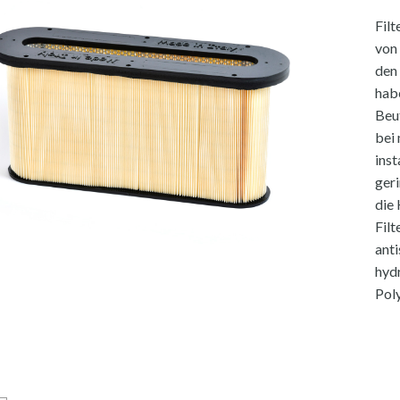
Filt
von 
den
hab
Beut
bei 
inst
geri
die
Filt
anti
hyd
Poly