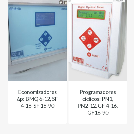
Economizadores
Programadores
∆p: BMQ 6-12, SF
cíclicos: PN1,
4-16, SF 16-90
PN2-12, GF 4-16,
GF16-90