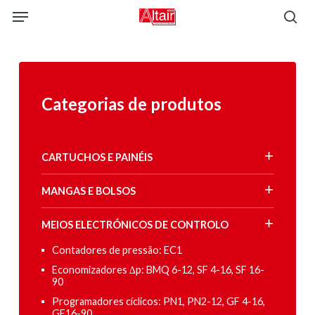
Skip
Menu
to
sea
main
content
Categorias de produtos
CARTUCHOS E PAINÉIS
MANGAS E BOLSOS
MEIOS ELECTRÓNICOS DE CONTROLO
Contadores de pressão: EC1
Economizadores ∆p: BMQ 6-12, SF 4-16, SF 16-
90
Programadores cíclicos: PN1, PN2-12, GF 4-16,
GF16-90