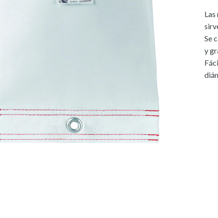
Las
sirv
Se c
y gr
Fáci
diám