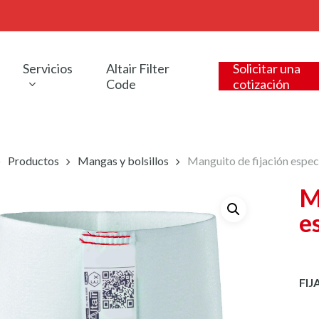
Servicios
Altair Filter
Solicitar una
Code
cotización
Productos
Mangas y bolsillos
Manguito de fijación espec
M
e
FIJ