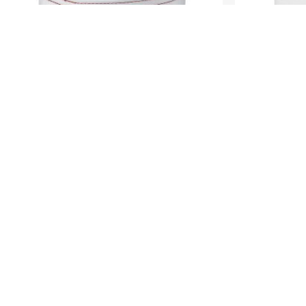
Variante de manguito con fondo
Manguit
reforzado – Tipo X