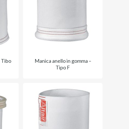
– Tibo
Manica anello in gomma –
Tipo F