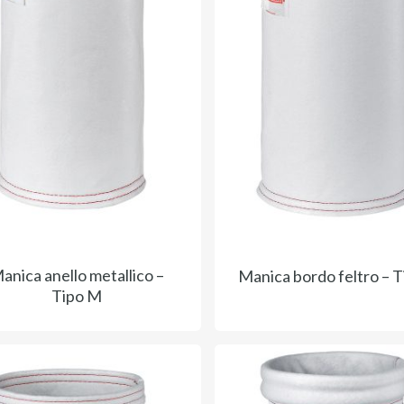
anica anello metallico –
Manica bordo feltro – T
Tipo M