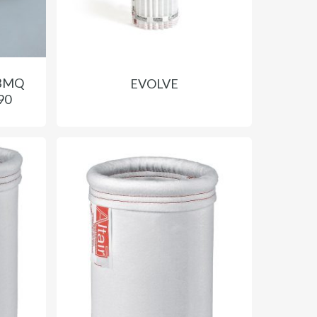
 BMQ
EVOLVE
-90