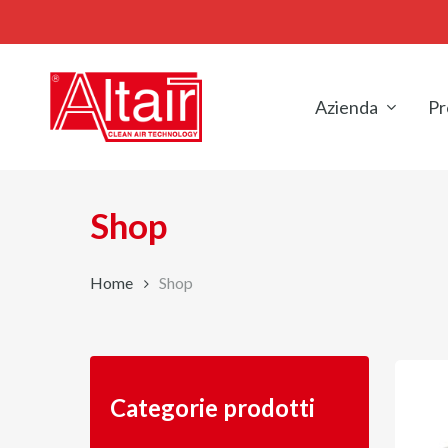
Skip
to
main
content
Azienda
Pr
Shop
Home
Shop
Categorie prodotti