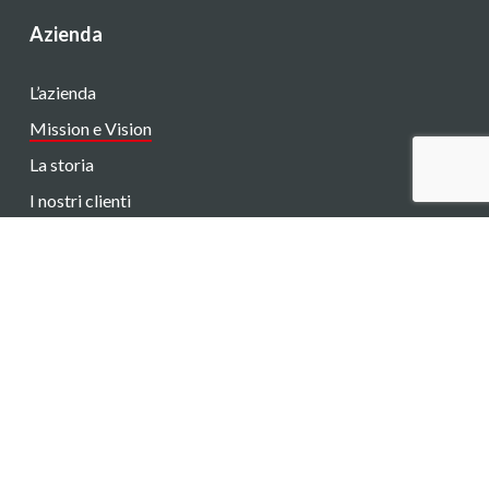
Azienda
L’azienda
Mission e Vision
La storia
I nostri clienti
Lavora con noi
Diventa rivenditore
Instagram
LinkedIn
© 2026 Altair S.r.l.. | P.IVA e C.F. 11223690014 - Registro
Imprese di Torino 11223690014 - R.E.A. di Torino 1197305 -