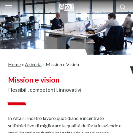
Skip
Menu
to
sea
main
content
Home
»
Azienda
»
Mission e Vision
Mission e vision
Flessibili, competenti, innovativi
In Altair il nostro lavoro quotidiano è incentrato
sull’obiettivo di migliorare la qualità dell’aria in aziende e
stabilimenti produttivi progettando e producendo