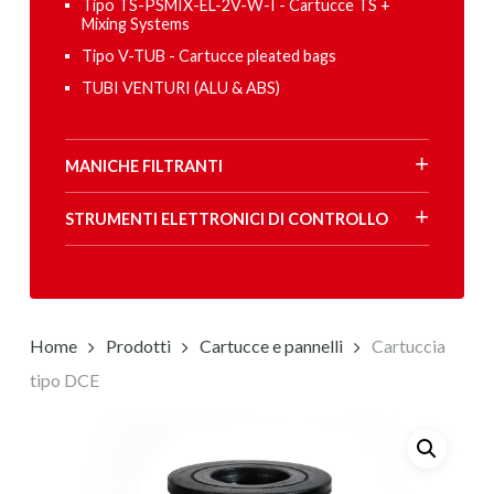
Tipo TS-PSMIX-EL-2V-W-I - Cartucce TS +
Mixing Systems
Tipo V-TUB - Cartucce pleated bags
TUBI VENTURI (ALU & ABS)
MANICHE FILTRANTI
STRUMENTI ELETTRONICI DI CONTROLLO
Home
Prodotti
Cartucce e pannelli
Cartuccia
tipo DCE