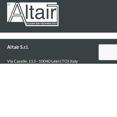
Altair S.r.l.
Via Caselle, 113 - 10040 Leinì (TO) Italy
Spedizione/ricevimento merci
Via Pininfarina, 5/11 - 10040 Leinì (TO) Italy
Tel:
(+39) 011 99 73 113
Fax: (+39) 011 99 88 546
Mail:
altair@altair-srl.com