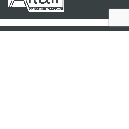
Altair S.r.l.
Via Caselle, 113 - 10040 Leinì (TO) Italy
Spedizione/ricevimento merci
Via Pininfarina, 5/11 - 10040 Leinì (TO) Italy
Tel:
(+39) 011 99 73 113
Fax: (+39) 011 99 88 546
Mail:
altair@altair-srl.com