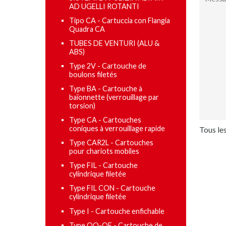
AD UGELLI ROTANTI
Tipo CA - Cartuccia con Flangia
Quadra CA
TUBES DE VENTURI (ALU &
ABS)
Type 2V - Cartouche de
boulons filetés
Type BA - Cartouche à
baïonnette (verrouillage par
torsion)
Type CA - Cartouches
coniques à verrouillage rapide
Tous le
Type CAR2L - Cartouches
pour chariots mobiles
Type FIL - Cartouche
cylindrique filetée
Type FIL CON - Cartouche
cylindrique filetée
Type I - Cartouche enfichable
Type OO-OF - Cartouche de