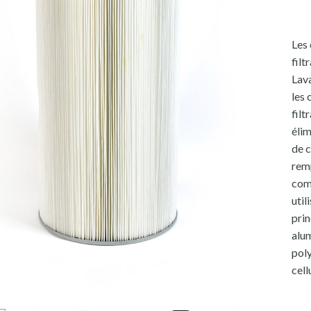
Les 
filt
Lava
les 
filt
élim
de c
rem
comp
util
prin
alum
poly
cell