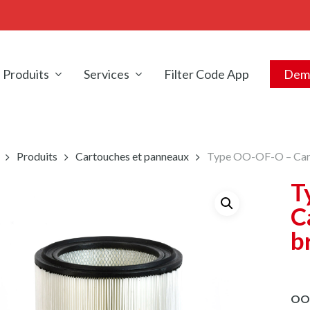
Produits
Services
Filter Code App
Dema
Produits
Cartouches et panneaux
Type OO-OF-O – Cart
T
C
b
OO 