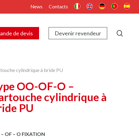
News
Contacts
searc
nde de devis
Devenir revendeur
ouche cylindrique à bride PU
ype OO-OF-O –
artouche cylindrique à
ride PU
– OF – O FIXATION