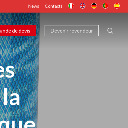
News
Contacts
searc
nde de devis
Devenir revendeur
es
 la
ique