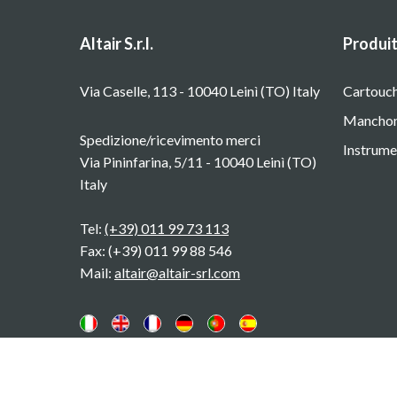
Altair S.r.l.
Produi
Via Caselle, 113 - 10040 Leinì (TO) Italy
Cartouch
Manchons
Spedizione/ricevimento merci
Instrume
Via Pininfarina, 5/11 - 10040 Leinì (TO)
Italy
Tel:
(+39) 011 99 73 113
Fax: (+39) 011 99 88 546
Mail:
altair@altair-srl.com