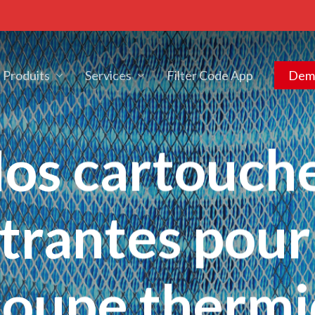
Produits
Services
Filter Code App
Dema
os cartouch
ltrantes pour
oupe therm