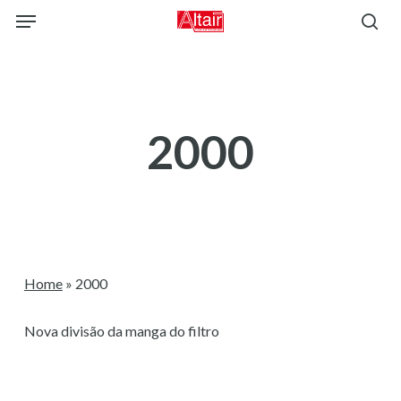
Skip
Menu
to
sea
main
content
2000
Home
»
2000
Nova divisão da manga do filtro