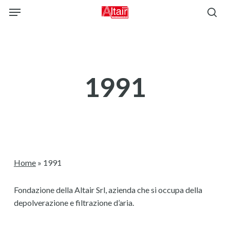
Skip
Menu
to
sea
main
content
1991
Home
»
1991
Fondazione della Altair Srl, azienda che si occupa della
depolverazione e filtrazione d’aria.